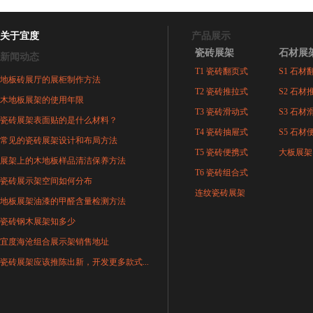
关于宜度
产品展示
瓷砖展架
石材展
新闻动态
T1 瓷砖翻页式
S1 石材
地板砖展厅的展柜制作方法
T2 瓷砖推拉式
S2 石材
木地板展架的使用年限
T3 瓷砖滑动式
S3 石材
瓷砖展架表面贴的是什么材料？
T4 瓷砖抽屉式
S5 石材
常见的瓷砖展架设计和布局方法
T5 瓷砖便携式
大板展架
展架上的木地板样品清洁保养方法
T6 瓷砖组合式
瓷砖展示架空间如何分布
连纹瓷砖展架
地板展架油漆的甲醛含量检测方法
瓷砖钢木展架知多少
宜度海沧组合展示架销售地址
瓷砖展架应该推陈出新，开发更多款式...