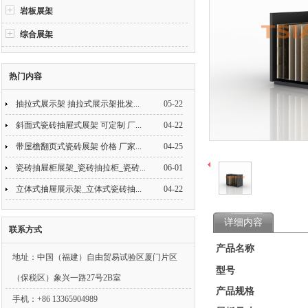
岩板展架
综合展架
热门内容
抽拉式展示架 抽拉式展示架批发...
05-22
斜面式瓷砖抽屉式展架 可定制 厂...
04-22
带屋檐翻页式瓷砖展架 价格 厂家...
04-25
瓷砖抽屉柜展架_瓷砖抽拉柜_瓷砖...
06-01
立体式抽屉展示架_立体式瓷砖抽...
04-22
详细内容
联系方式
产品名称
地址：中国（福建）自由贸易试验区厦门片区
型号
（保税区）象兴一路27号2B室
产品规格
手机：+86 13365904989