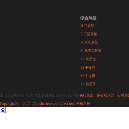
综合展架
D 门展架
B 卫浴展架
W 水阀展架
M 马赛克展架
Y2 样品盒
S2 手提箱
S1 手提板
Y1 样品册
厦门宜度展柜制作公司欢迎各位朋友选择我们公司的
瓷砖展架
，
瓷砖展示架
，
石材展
Copyright 2014-2017 - All rights reserved.Collect from
云核科技