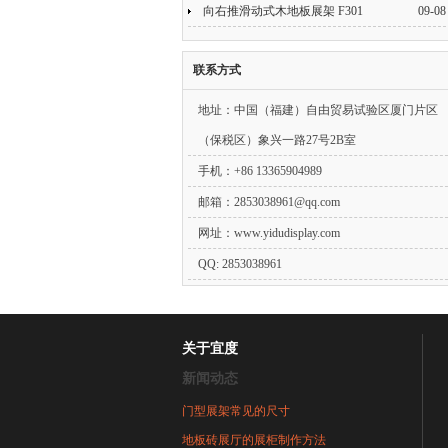
向右推滑动式木地板展架 F301
09-08
联系方式
地址：中国（福建）自由贸易试验区厦门片区
（保税区）象兴一路27号2B室
手机：+86 13365904989
邮箱：
2853038961@qq.com
网址：www.yidudisplay.com
QQ: 2853038961
关于宜度
新闻动态
门型展架常见的尺寸
地板砖展厅的展柜制作方法