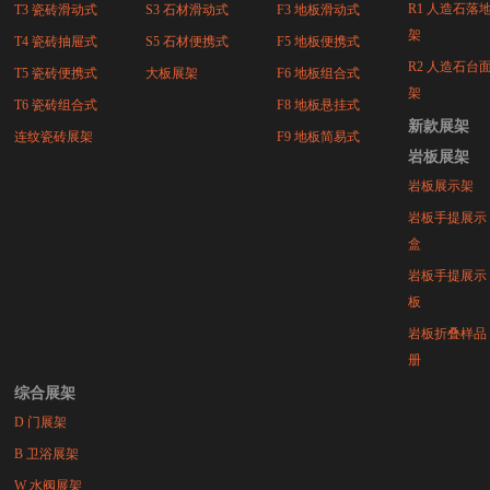
R1 人造石落
T3 瓷砖滑动式
S3 石材滑动式
F3 地板滑动式
架
T4 瓷砖抽屉式
S5 石材便携式
F5 地板便携式
R2 人造石台
T5 瓷砖便携式
大板展架
F6 地板组合式
架
T6 瓷砖组合式
F8 地板悬挂式
新款展架
连纹瓷砖展架
F9 地板简易式
岩板展架
岩板展示架
岩板手提展示
盒
岩板手提展示
板
岩板折叠样品
册
综合展架
D 门展架
B 卫浴展架
W 水阀展架