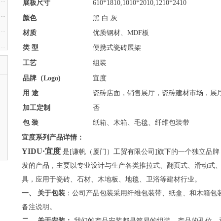
展板尺寸
610*1810,1010*2010,1210*2410
颜色
黑 白 灰
材质
优质钢材、MDF板
类 型
便携式瓷砖展架
工艺
组装
品牌（Logo)
宜度
用 途
瓷砖店面，销售展厅，瓷砖建材市场，展
加工定制
否
包 装
纸箱、木箱、毛毯、纤维包装带
宜度系列产品详情：
YIDU·宜度
是[谦帆（厦门）工贸有限公司]旗下的一个独立品
发的产品，主要以专业设计与生产各类推拉式、翻页式、滑动式
具，应用于瓷砖、石材、木地板、地毯、卫浴等建材行业。
一、 关于包装
：公司产品包装采用纤维包装带、纸盒、和木箱包
备注说明。
二、 关于安装：
我们的产品安装都是简易的组装，产品的孔位，