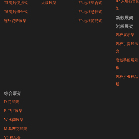
R2 人造石台
T5 瓷砖便携式
大板展架
F6 地板组合式
架
T6 瓷砖组合式
F8 地板悬挂式
新款展架
连纹瓷砖展架
F9 地板简易式
岩板展架
岩板展示架
岩板手提展示
盒
岩板手提展示
板
岩板折叠样品
册
综合展架
D 门展架
B 卫浴展架
W 水阀展架
M 马赛克展架
Y2 样品盒