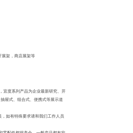
厅展架，商店展架等
牌，宜度系列产品为企业最新研究、开
、抽屉式、组合式、便携式等展示道
装，如有特殊要求请和我们工作人员
和零配件都很齐全，一般产品都有安