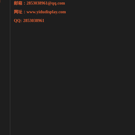
面
邮箱：
2853038961@qq.com
网址：www.yidudisplay.com
QQ: 2853038961