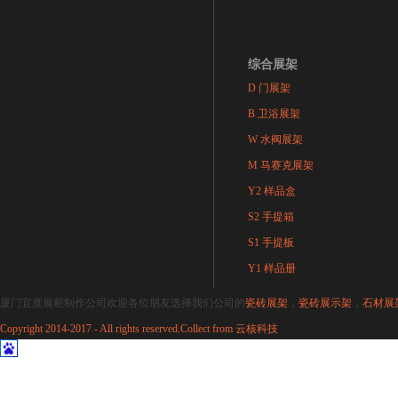
综合展架
D 门展架
B 卫浴展架
W 水阀展架
M 马赛克展架
Y2 样品盒
S2 手提箱
S1 手提板
Y1 样品册
厦门宜度展柜制作公司欢迎各位朋友选择我们公司的
瓷砖展架
，
瓷砖展示架
，
石材展
Copyright 2014-2017 - All rights reserved.Collect from
云核科技