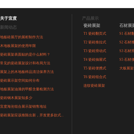
关于宜度
产品展示
瓷砖展架
石材展
新闻动态
T1 瓷砖翻页式
S1 石材
地板砖展厅的展柜制作方法
T2 瓷砖推拉式
S2 石材
木地板展架的使用年限
T3 瓷砖滑动式
S3 石材
瓷砖展架表面贴的是什么材料？
T4 瓷砖抽屉式
S5 石材
常见的瓷砖展架设计和布局方法
T5 瓷砖便携式
大板展架
展架上的木地板样品清洁保养方法
T6 瓷砖组合式
瓷砖展示架空间如何分布
连纹瓷砖展架
地板展架油漆的甲醛含量检测方法
瓷砖钢木展架知多少
宜度海沧组合展示架销售地址
瓷砖展架应该推陈出新，开发更多款式...