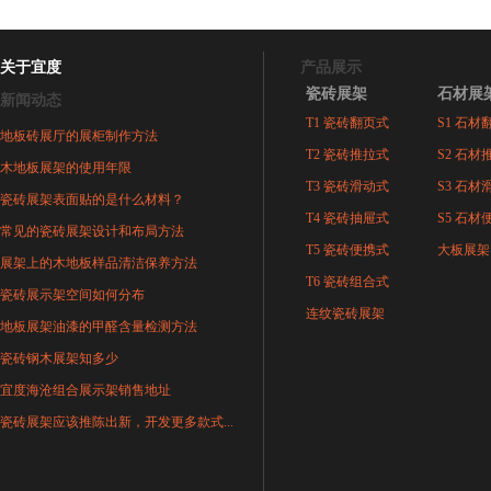
关于宜度
产品展示
瓷砖展架
石材展
新闻动态
T1 瓷砖翻页式
S1 石材
地板砖展厅的展柜制作方法
T2 瓷砖推拉式
S2 石材
木地板展架的使用年限
T3 瓷砖滑动式
S3 石材
瓷砖展架表面贴的是什么材料？
T4 瓷砖抽屉式
S5 石材
常见的瓷砖展架设计和布局方法
T5 瓷砖便携式
大板展架
展架上的木地板样品清洁保养方法
T6 瓷砖组合式
瓷砖展示架空间如何分布
连纹瓷砖展架
地板展架油漆的甲醛含量检测方法
瓷砖钢木展架知多少
宜度海沧组合展示架销售地址
瓷砖展架应该推陈出新，开发更多款式...