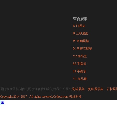
综合展架
D 门展架
B 卫浴展架
W 水阀展架
M 马赛克展架
Y2 样品盒
S2 手提箱
S1 手提板
Y1 样品册
厦门宜度展柜制作公司欢迎各位朋友选择我们公司的
瓷砖展架
，
瓷砖展示架
，
石材展
Copyright 2014-2017 - All rights reserved.Collect from
云核科技