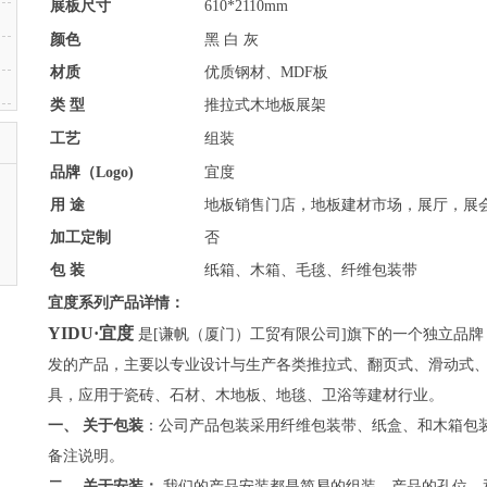
展板尺寸
610*2110mm
颜色
黑 白 灰
材质
优质钢材、MDF板
类 型
推拉式木地板展架
工艺
组装
品牌（Logo)
宜度
用 途
地板销售门店，地板建材市场，展厅，展
加工定制
否
包 装
纸箱、木箱、毛毯、纤维包装带
宜度系列产品详情：
YIDU·宜度
是[谦帆（厦门）工贸有限公司]旗下的一个独立品
发的产品，主要以专业设计与生产各类推拉式、翻页式、滑动式
具，应用于瓷砖、石材、木地板、地毯、卫浴等建材行业。
一、 关于包装
：公司产品包装采用纤维包装带、纸盒、和木箱包
备注说明。
二、 关于安装：
我们的产品安装都是简易的组装，产品的孔位，