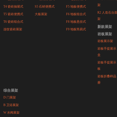
架
T4 瓷砖抽屉式
S5 石材便携式
F5 地板便携式
R2 人造石台
T5 瓷砖便携式
大板展架
F6 地板组合式
架
T6 瓷砖组合式
F8 地板悬挂式
新款展架
连纹瓷砖展架
F9 地板简易式
岩板展架
岩板展示架
岩板手提展示
盒
岩板手提展示
板
岩板折叠样品
册
综合展架
D 门展架
B 卫浴展架
W 水阀展架