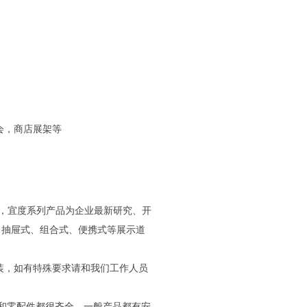
会，商店展架等
牌，宜度系列产品为企业最新研究、开
、抽屉式、组合式、便携式等展示道
装，如有特殊要求请和我们工作人员
和零配件都很齐全，一般产品都有安