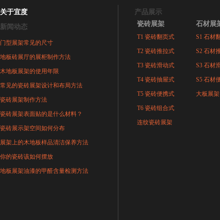
关于宜度
产品展示
瓷砖展架
石材展
新闻动态
T1 瓷砖翻页式
S1 石材
门型展架常见的尺寸
T2 瓷砖推拉式
S2 石材
地板砖展厅的展柜制作方法
T3 瓷砖滑动式
S3 石材
木地板展架的使用年限
T4 瓷砖抽屉式
S5 石材
常见的瓷砖展架设计和布局方法
T5 瓷砖便携式
大板展架
瓷砖展架制作方法
T6 瓷砖组合式
瓷砖展架表面贴的是什么材料？
连纹瓷砖展架
瓷砖展示架空间如何分布
展架上的木地板样品清洁保养方法
你的瓷砖该如何摆放
地板展架油漆的甲醛含量检测方法