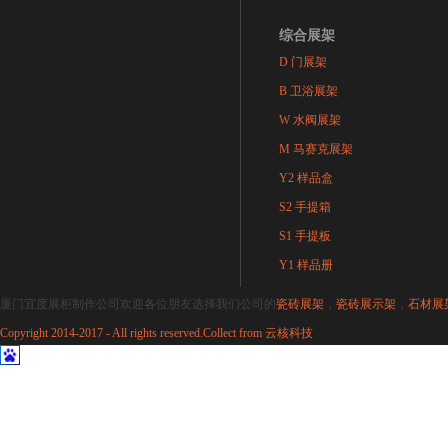
综合展架
D 门展架
B 卫浴展架
W 水阀展架
M 马赛克展架
Y2 样品盒
S2 手提箱
S1 手提板
Y1 样品册
厦门宜度展柜制作公司欢迎各位朋友选择我们公司的
瓷砖展架
，
瓷砖展示架
，
石材展
Copyright 2014-2017 - All rights reserved.Collect from
云核科技